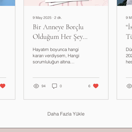
9 May 2025
∙
2
dk.
9 M
Bir Anneye Borçlu
“İ
Olduğum Her Şey
T
İçin…
U
Hayatım boyunca hangi
Dü
kararı verdiysem, Hangi
202
sorumluluğun altına
he
girdiysem, Arkamda hep
düz
bir çift elin varlığını
yay
hissettim....
değ
94
0
6
fer
Daha Fazla Yükle