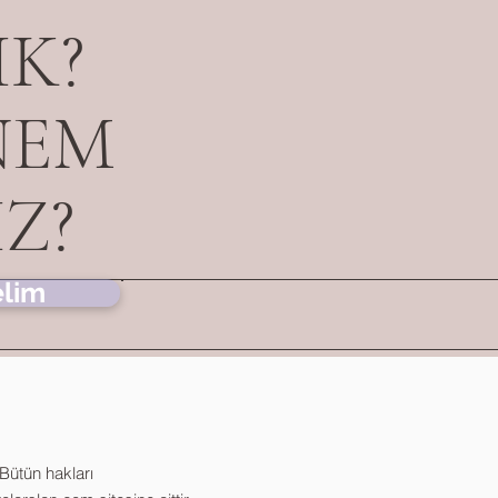
IK?
NEM
Z?
elim
Bütün hakları