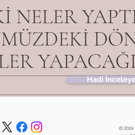
Kİ NELER YAPT
MÜZDEKİ DÖ
LER YAPACAĞI
Hadi İnceley
© 2024 