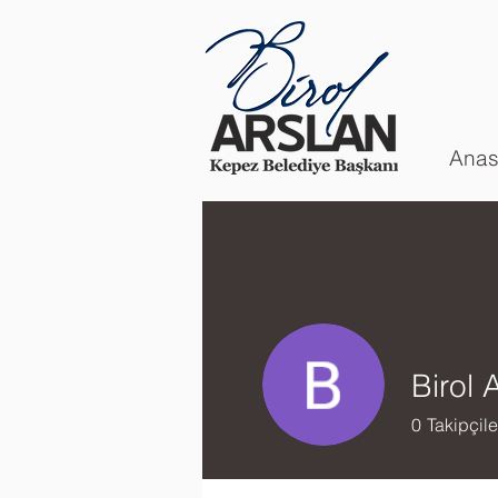
Anas
Birol 
0
Takipçile