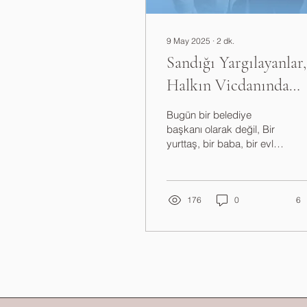
9 May 2025
∙
2
dk.
Sandığı Yargılayanlar,
Halkın Vicdanında
Mahkûm Olur
Bugün bir belediye
başkanı olarak değil, Bir
yurttaş, bir baba, bir evlat
ve halkın iradesine
inanmış bir insan olarak
kaleme alıyorum bu...
176
0
6