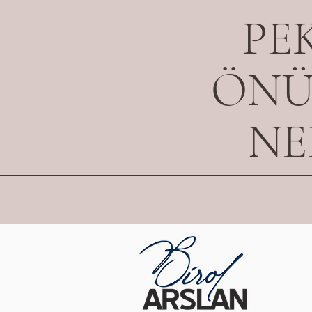
PE
ÖNÜ
NE