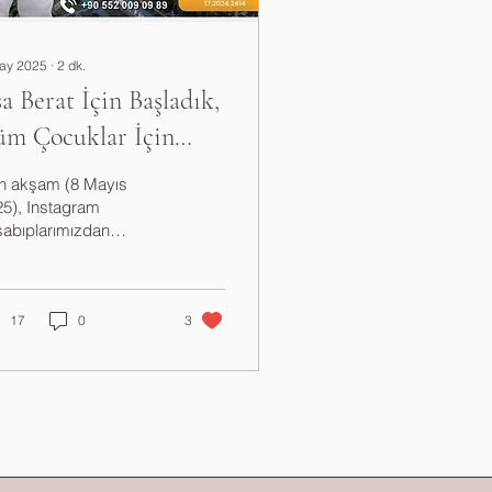
ay 2025
∙
2
dk.
sa Berat İçin Başladık,
üm Çocuklar İçin
muda Koşuyoruz”
n akşam (8 Mayıs
5), Instagram
sabıplarımızdan
enlediğimiz canlı
ın, sıradan bir etkinlik
ildi. O yayın bir
yada, bir...
17
0
3