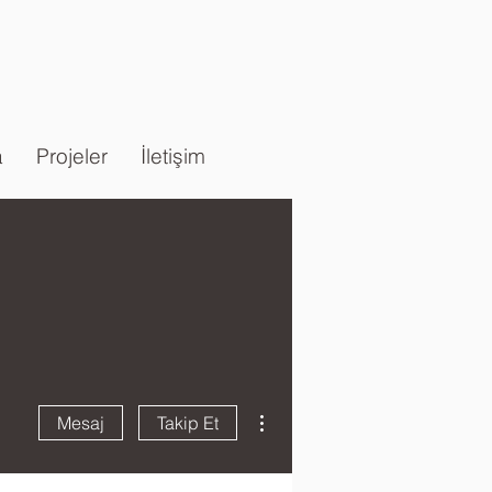
a
Projeler
İletişim
Diğer Eylemler
Mesaj
Takip Et