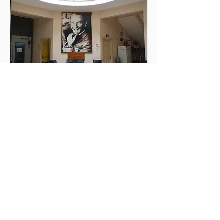
Kamu Hizmetlerinde
Kalite:
Belediye hizmetlerinin kalitesini
artırmak için sürekli olarak
iyileştirme çalışmaları yaptık.
Vatandaş memnuniyetini ön planda
tuttuk ve hizmetlerin etkinliğini
artırmak için çaba gösterdik. Halk