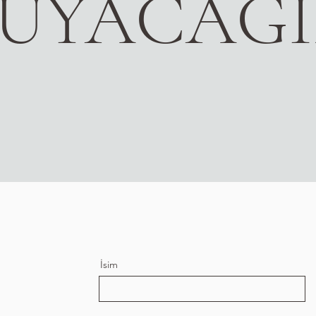
UYACAĞ
İsim