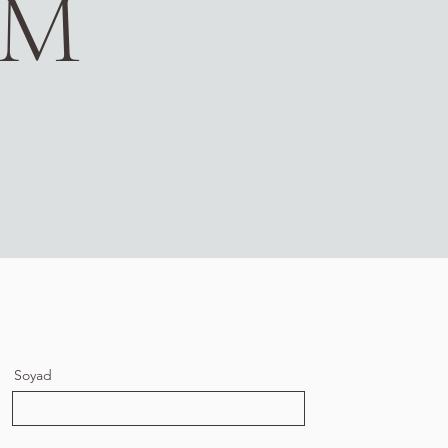
IM
Soyad