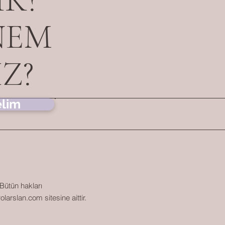
NEM
Z?
elim
Bütün hakları
olarslan.com
sitesine aittir.