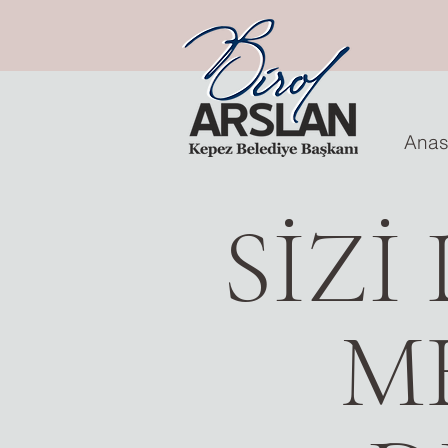
Anas
SİZİ
M