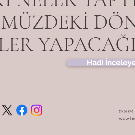
MÜZDEKİ DÖ
LER YAPACAĞI
Hadi İnceley
© 2024 
www.bir