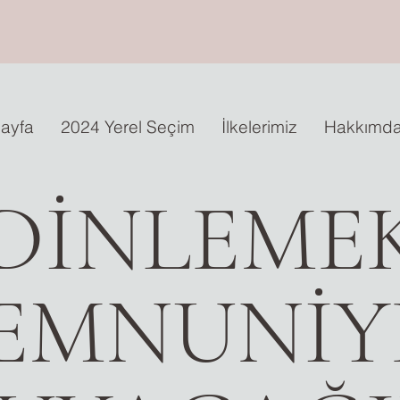
ayfa
2024 Yerel Seçim
İlkelerimiz
Hakkımd
 DİNLEM
EMNUNİY