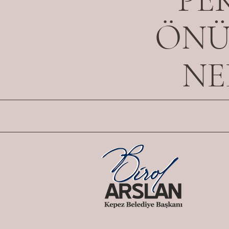
ÖNÜ
NE